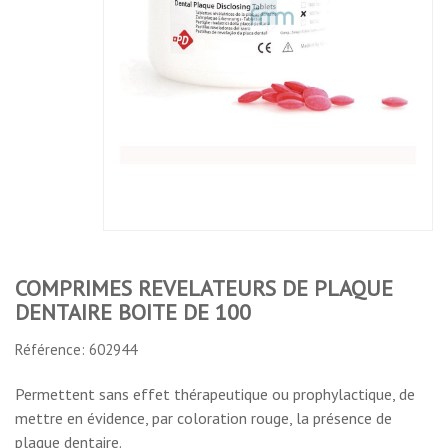
REVELATEURS
DETARTRER
DENTIFRICE
DENTIFRICE
DE PLAQUE
PURE MEDIUM
GOUT
GOUT
DENTAIRE
RDA 170, TUBE
MENTHOLE,
THYMOL,
BOITE DE 100
DE 95 GRS
BOITE DE
BOITE DE
1000
1000
No features to compare
COMPRIMES REVELATEURS DE PLAQUE
DENTAIRE BOITE DE 100
Référence: 602944
Permettent sans effet thérapeutique ou prophylactique, de
mettre en évidence, par coloration rouge, la présence de
plaque dentaire.