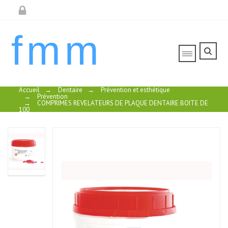
fmm
Accueil
→
Dentaire
→
Prévention et esthétique
→
Prévention
→
COMPRIMES REVELATEURS DE PLAQUE DENTAIRE BOITE DE
100
COMPRIMES
PATE A
COMPRIMES
COMPRIMES