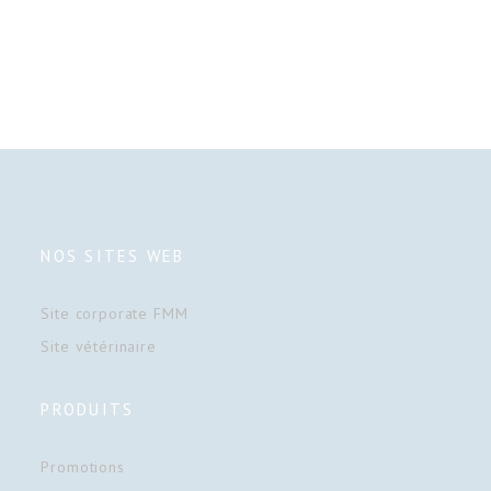
NOS SITES WEB
Site corporate FMM
Site vétérinaire
PRODUITS
Promotions