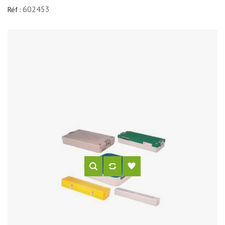
602453
Réf :