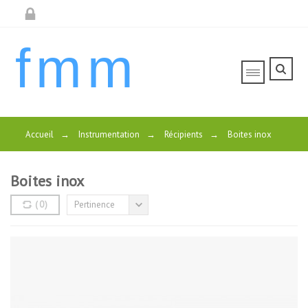
fmm
Accueil
→
Instrumentation
→
Récipients
→
Boites inox
Boites inox
(
0
)
Pertinence