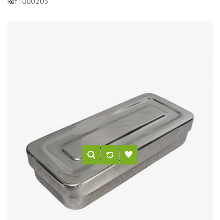
000203
Réf :