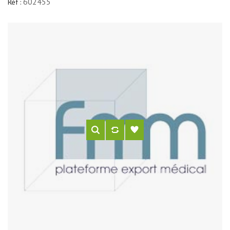
602455
Réf :