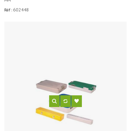
MM
602448
Réf :