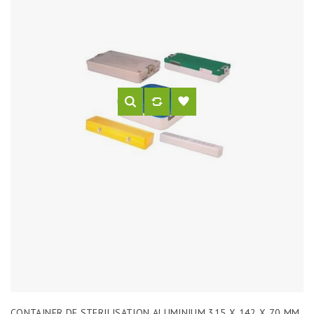
CONTAINER DE STERILISATION ALUMINIUM 315 X 142 X 70 MM