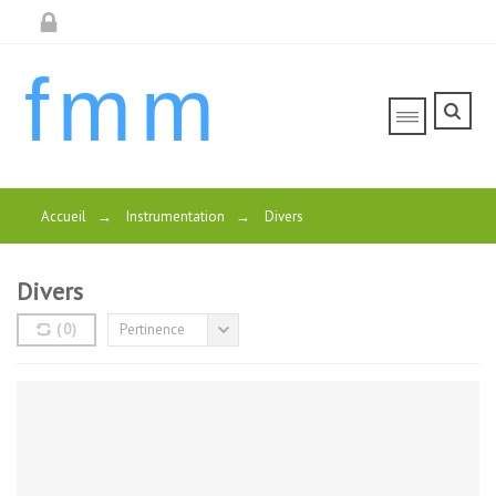
fmm
Accueil
→
Instrumentation
→
Divers
Divers
(
0
)
Pertinence