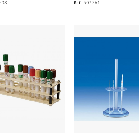
608
503761
Réf :