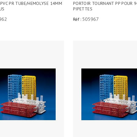
 PVC PR TUBE/HEMOLYSE 14MM
PORTOIR TOURNANT PP POUR 9
US
PIPETTES
962
505967
Réf :