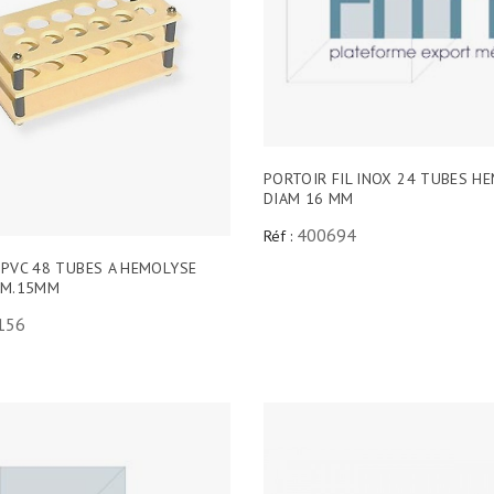
PORTOIR FIL INOX 24 TUBES H
DIAM 16 MM
400694
Réf :
 PVC 48 TUBES A HEMOLYSE
AM.15MM
156