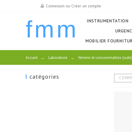
Connexion ou Créer un compte
fmm
INSTRUMENTATION
URGENC
MOBILIER FOURNITU
Accueil
→
Laboratoire
→
Verrerie et consommables (suite
catégories
COMP