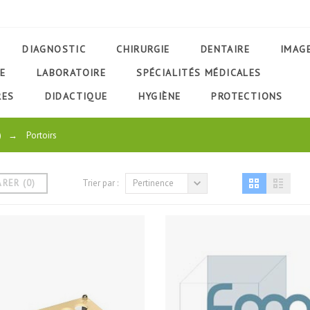
DIAGNOSTIC
CHIRURGIE
DENTAIRE
IMAG
E
LABORATOIRE
SPÉCIALITÉS MÉDICALES
RES
DIDACTIQUE
HYGIÈNE
PROTECTIONS
)
→
Portoirs
ARER
(
0
)
Trier par :
Pertinence