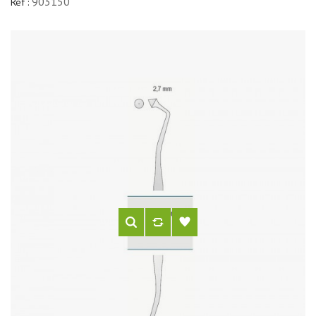
903150
Réf :