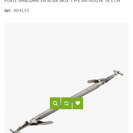
PORTE AMALGAME EN ACIER INOX TYPE ANTHOGYR 14,5 CM
904155
Réf :