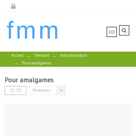
fmm
Accueil
→
Dentaire
→
Instrumentation
→
Pour amalgames
Pour amalgames
(
0
)
Pertinence