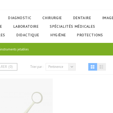
DIAGNOSTIC
CHIRURGIE
DENTAIRE
IMAG
E
LABORATOIRE
SPÉCIALITÉS MÉDICALES
RES
DIDACTIQUE
HYGIÈNE
PROTECTIONS
 instruments jetables
ARER
(
0
)
Trier par :
Pertinence