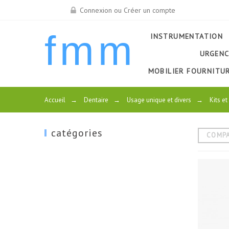
Connexion ou Créer un compte
fmm
INSTRUMENTATION
URGENC
MOBILIER FOURNITU
Accueil
→
Dentaire
→
Usage unique et divers
→
Kits et
catégories
COMP