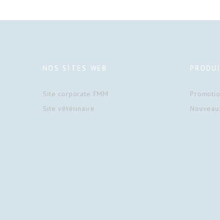
NOS SITES WEB
PRODU
Site corporate FMM
Promoti
Site vétérinaire
Nouveaux