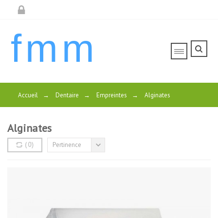
fmm
Accueil
→
Dentaire
→
Empreintes
→
Alginates
Alginates
(
0
)
Pertinence