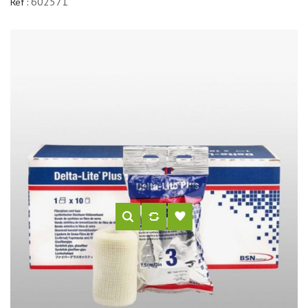
602571
Réf :