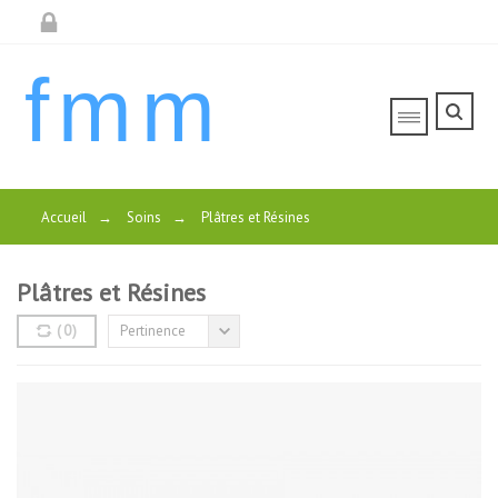
fmm
Accueil
→
Soins
→
Plâtres et Résines
Plâtres et Résines
(
0
)
Pertinence