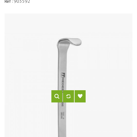
903592
Réf :