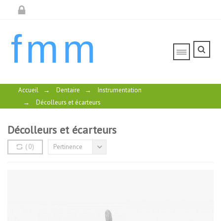
fmm
Accueil
→
Dentaire
→
Instrumentation
→
Décolleurs et écarteurs
Décolleurs et écarteurs
(
0
)
Pertinence