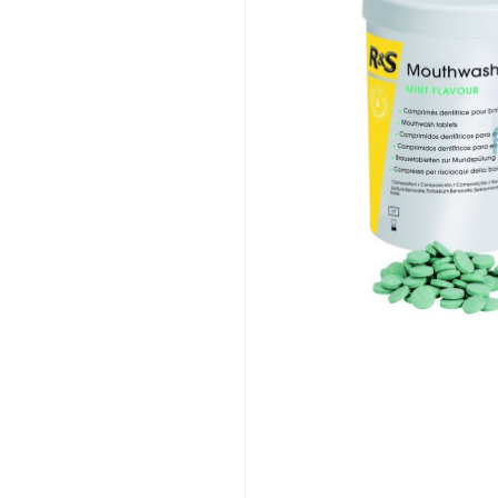
PRIC
RATI
DESC