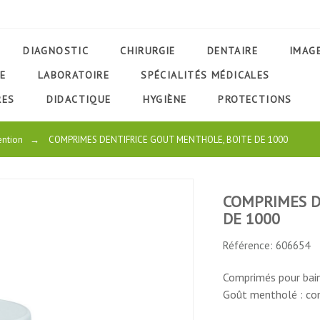
DIAGNOSTIC
CHIRURGIE
DENTAIRE
IMAG
E
LABORATOIRE
SPÉCIALITÉS MÉDICALES
RES
DIDACTIQUE
HYGIÈNE
PROTECTIONS
ention
→
COMPRIMES DENTIFRICE GOUT MENTHOLE, BOITE DE 1000
COMPRIMES D
DE 1000
UCT
Référence: 606654
Comprimés pour bain
Goût mentholé : co