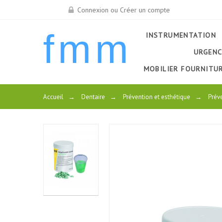
Connexion ou Créer un compte
fmm
INSTRUMENTATION
URGENC
MOBILIER FOURNITU
Accueil
→
Dentaire
→
Prévention et esthétique
→
Prév
PROD