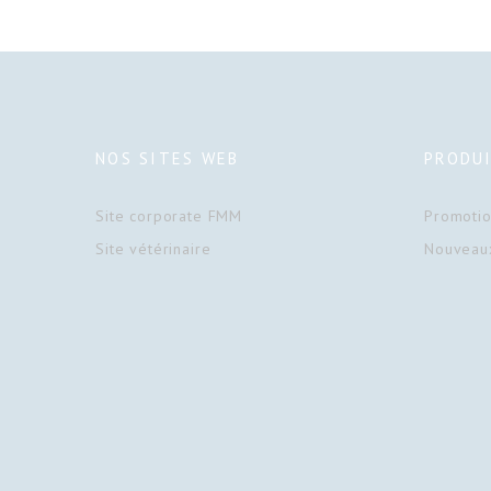
NOS SITES WEB
PRODU
Site corporate FMM
Promoti
Site vétérinaire
Nouveaux