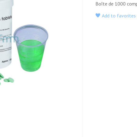
Boîte de 1000 comp
COMPRIMES
Add to favorites
DENTIFRICE
FIL DENTAIRE
GOUT
EN SOIE
MENTHOLE,
NATURELLE,
BOITE DE
DISTRIBUTEUR
1000
DE 25 METRES
E
NG
RIPTION
Comprimés
Pour nettoyer les
pour bains de
espaces