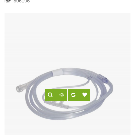
606106
Réf :