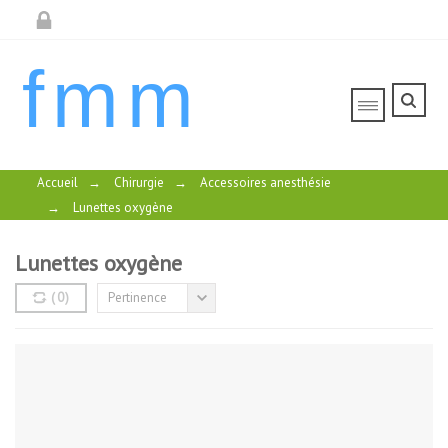
fmm
Accueil
→
Chirurgie
→
Accessoires anesthésie
→
Lunettes oxygène
Lunettes oxygène
(
0
)
Pertinence