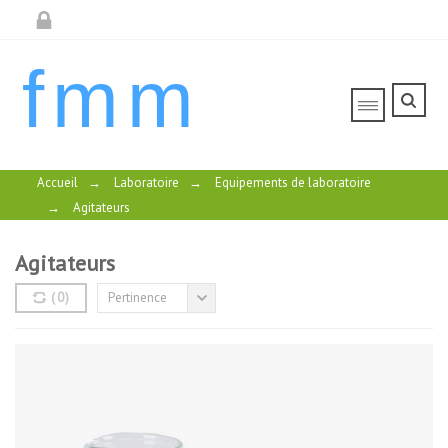
fmm
Accueil
→
Laboratoire
→
Equipements de laboratoire
→
Agitateurs
Agitateurs
(
0
)
Pertinence