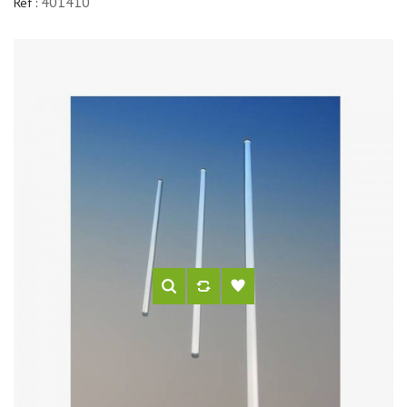
401410
Réf :