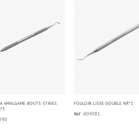
 A AMALGAME BOUTS STRIES
FOULOIR LISSE DOUBLE NÂ°1
Â°3
604381
Réf :
290