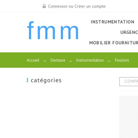
Connexion ou Créer un compte
fmm
INSTRUMENTATION
URGENC
MOBILIER FOURNITU
Accueil
→
Dentaire
→
Instrumentation
→
Fouloirs
catégories
COMP