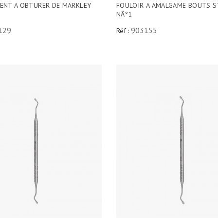
ENT A OBTURER DE MARKLEY
FOULOIR A AMALGAME BOUTS S
NÂ°1
129
903155
Réf :