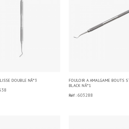
LISSE DOUBLE NÂ°3
FOULOIR A AMALGAME BOUTS S
BLACK NÂ°1
538
603288
Réf :