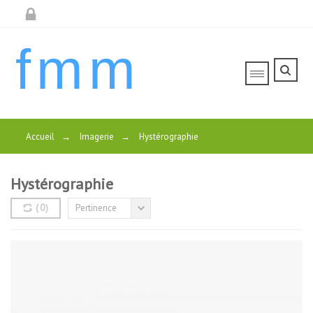
fmm
Accueil
→
Imagerie
→
Hystérographie
Hystérographie
(
0
)
Pertinence