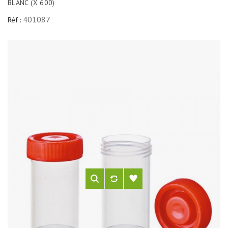
BLANC (X 600)
401087
Réf :