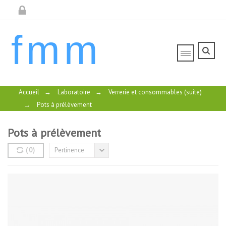
fmm
Accueil
→
Laboratoire
→
Verrerie et consommables (suite)
→
Pots à prélèvement
Pots à prélèvement
(
0
)
Pertinence