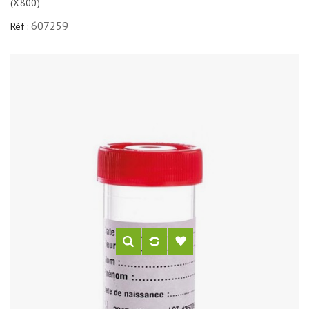
(X800)
607259
Réf :