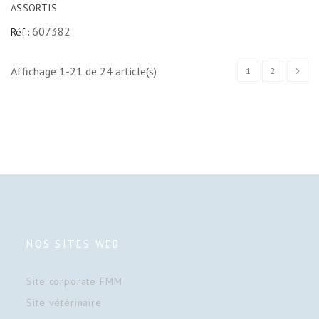
ASSORTIS
607382
Réf :
Affichage 1-21 de 24 article(s)
1
2
NOS SITES WEB
Site corporate FMM
Site vétérinaire