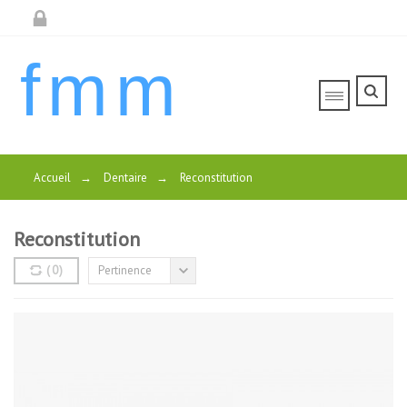
fmm
Accueil
→
Dentaire
→
Reconstitution
Reconstitution
(
0
)
Pertinence