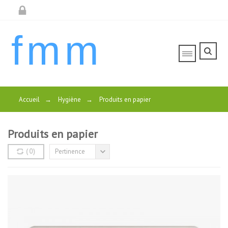
fmm
Accueil
→
Hygiène
→
Produits en papier
Produits en papier
(
0
)
Pertinence