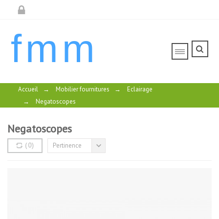
fmm
Accueil
→
Mobilier fournitures
→
Eclairage
→
Negatoscopes
Negatoscopes
(
0
)
Pertinence