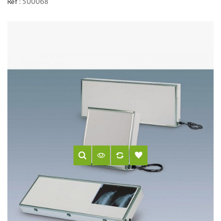
500068
Réf :