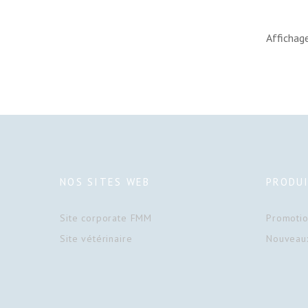
Affichage
NOS SITES WEB
PRODU
Site corporate FMM
Promoti
Site vétérinaire
Nouveaux