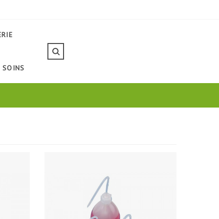
ERIE
SOINS