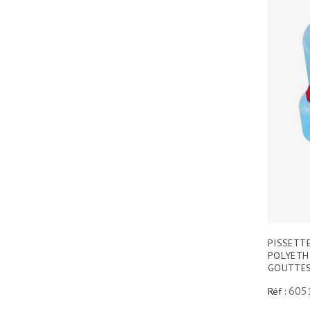
PISSETT
POLYETH
GOUTTE
605
Réf :