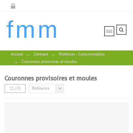
fmm
Accueil
→
Dentaire
→
Prothèses - Consommables
→
Couronnes provisoires et moules
Couronnes provisoires et moules
(
0
)
Pertinence