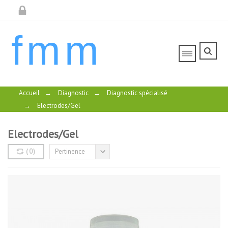
fmm
Accueil
→
Diagnostic
→
Diagnostic spécialisé
→
Electrodes/Gel
Electrodes/Gel
(
0
)
Pertinence