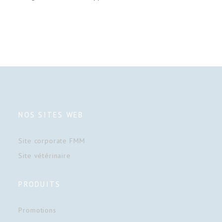
NOS SITES WEB
Site corporate FMM
Site vétérinaire
PRODUITS
Promotions