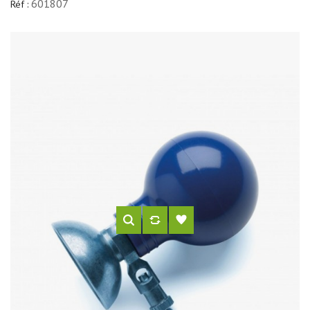
601807
Réf :