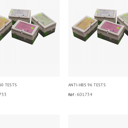
80 TESTS
ANTI-HBS 96 TESTS
733
601734
Réf :