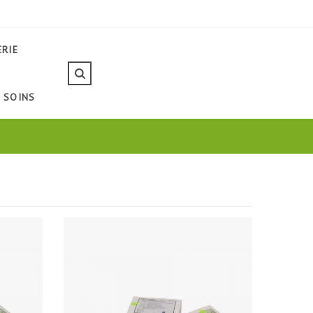
ERIE
SOINS