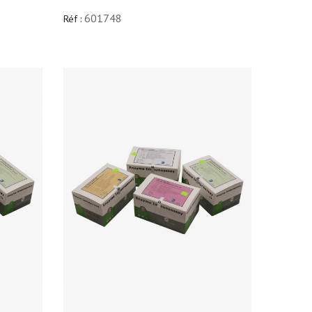
601748
Réf :