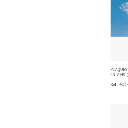
PLAQUES
EN V NS 
403
Réf :