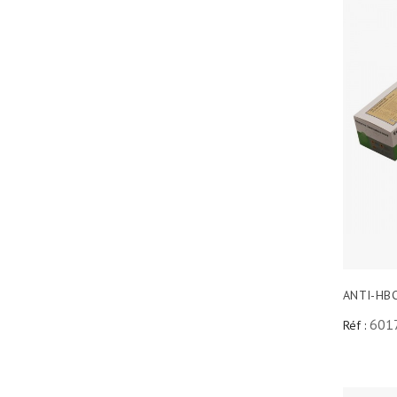
ANTI-HB
601
Réf :