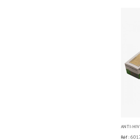
ANTI-HIV
601
Réf :