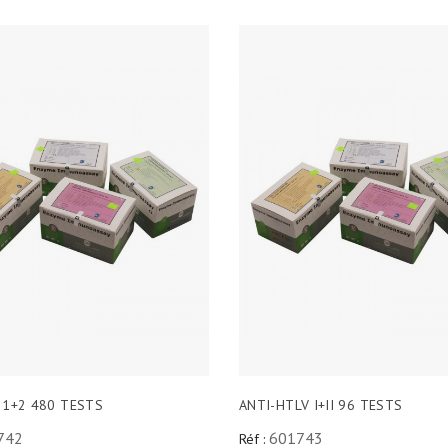
 1+2 480 TESTS
ANTI-HTLV I+II 96 TESTS
742
601743
Réf :