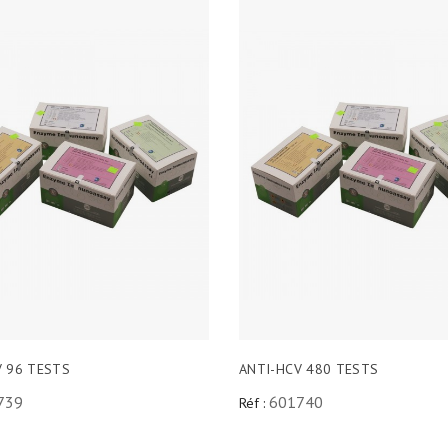
V 96 TESTS
ANTI-HCV 480 TESTS
739
601740
Réf :