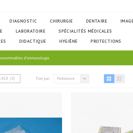
DIAGNOSTIC
CHIRURGIE
DENTAIRE
IMAG
E
LABORATOIRE
SPÉCIALITÉS MÉDICALES
RES
DIDACTIQUE
HYGIÈNE
PROTECTIONS
 consommables d'immunologie
ARER
(
0
)
Trier par :
Pertinence