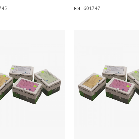
745
601747
Réf :