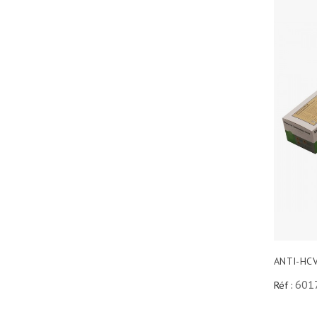
ANTI-HC
601
Réf :