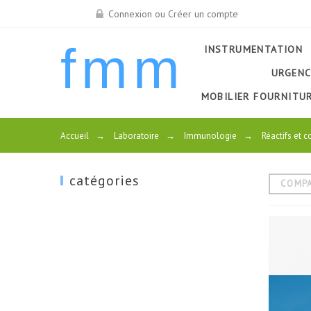
Connexion ou Créer un compte
fmm
INSTRUMENTATION
URGENC
MOBILIER FOURNITU
Accueil
→
Laboratoire
→
Immunologie
→
Réactifs et
catégories
COMP