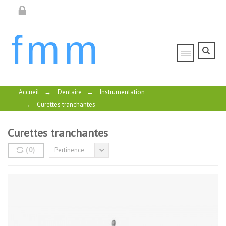
fmm
Accueil
→
Dentaire
→
Instrumentation
→
Curettes tranchantes
Curettes tranchantes
(
0
)
Pertinence