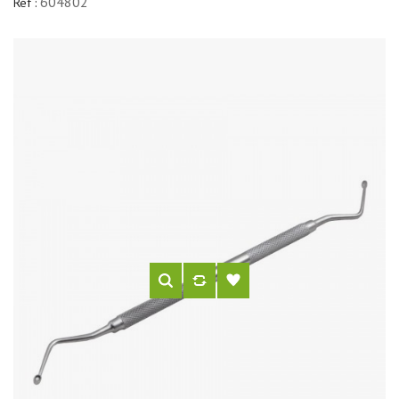
604802
Réf :