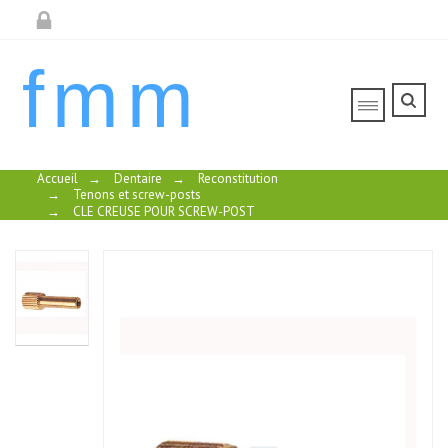
fmm
Accueil
→
Dentaire
→
Reconstitution
→
Tenons et screw-posts
→
CLE CREUSE POUR SCREW-POST