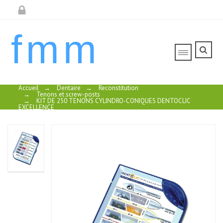
fmm
Accueil
→
Dentaire
→
Reconstitution
→
Tenons et screw-posts
→
KIT DE 250 TENONS CYLINDRO-CONIQUES DENTOCLIC
EXCELLENCE