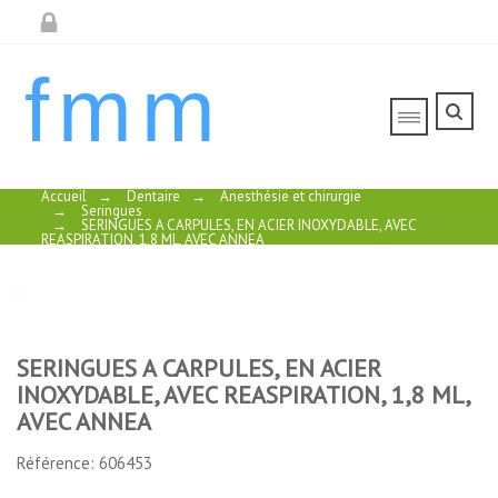
fmm
Accueil
→
Dentaire
→
Anesthésie et chirurgie
→
Seringues
→
SERINGUES A CARPULES, EN ACIER INOXYDABLE, AVEC
REASPIRATION, 1,8 ML, AVEC ANNEA
SERINGUES A CARPULES, EN ACIER
INOXYDABLE, AVEC REASPIRATION, 1,8 ML,
AVEC ANNEA
Référence: 606453