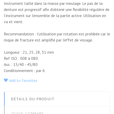
Instrument taillé dans la masse par meulage. Le pas de la
28MM ISO 30,
28MM ISO 25,
28MM ISO 20,
denture est progressif afin d’obtenir une flexibilité régulière de
JEU DE 6
JEU DE 6
JEU DE 6
l’instrument sur l’ensemble de la partie active. Utilisation en
va et vient.
No features to compare
Recommandation : l’utilisation par rotation est prohibée car le
risque de fracture est amplifié par l’effet de vissage.
Longueur : 21, 25, 28, 31 mm
Ref ISO : 008 à 080
Ass. : 15/40 - 45/80
Conditionnement : par 6
Add to favorites
DÉTAILS DU PRODUIT
QUICK COMPARE