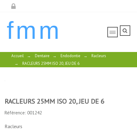
fmm
Accueil
→
Dentaire
→
Endodontie
→
Racleurs
→
RACLEURS 25MM ISO 20, JEU DE 6
RACLEURS 25MM ISO 20, JEU DE 6
RACLEURS
25MM ISO
Référence: 001242
20, JEU DE
Racleurs
6
RACLEURS
RACLEURS
RACLEURS