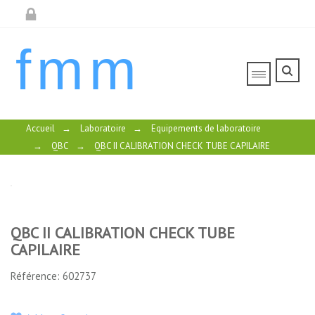
fmm
Accueil
→
Laboratoire
→
Equipements de laboratoire
→
QBC
→
QBC II CALIBRATION CHECK TUBE CAPILAIRE
QBC II CALIBRATION CHECK TUBE
CAPILAIRE
Référence: 602737