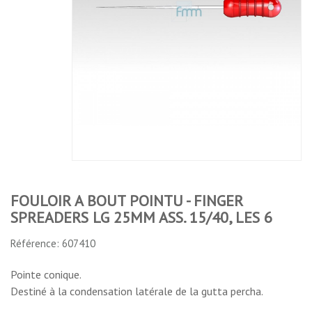
FOULOIR
POINTU -
2S
PLUGGER
FINGER
ENDODONTIQUE
SPREADERS
5/7
LG 25MM
ASS. 15/40,
LES 6
No features to compare
FOULOIR A BOUT POINTU - FINGER
SPREADERS LG 25MM ASS. 15/40, LES 6
Référence: 607410
Pointe conique.
Destiné à la condensation latérale de la gutta percha.