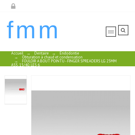
fmm
Accueil
→
Dentaire
→
Endodontie
→
Obturation à chaud et condensation
→
FOULOIR A BOUT POINTU - FINGER SPREADERS LG 25MM
ASS. 15/40, LES 6
SPREADER
PLUGGER
CONDENSATION
CONDENSEUR
LATERALE
DE MATERIAUX
FOULOIR A
MATERIAUX
D'OBTURATION
BOUT
OBTURATION
DIAM.0,6 MM