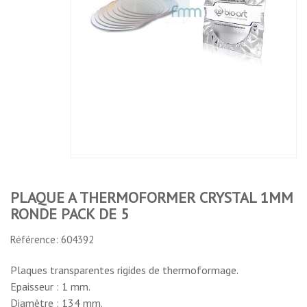
PLAQUE A
PLAQUE 
GRS
THERMOFORMER
THERMOFOR
PATE
CRYSTAL 1MM
PP 0,6MM RO
THERMOPLASTIQUE
RONDE PACK DE
PACK DE 1
HOFFMANN ROUGE
5
STENTS BOITE DE
6 PLAQUES RONDES
No features to compare
PLAQUE A THERMOFORMER CRYSTAL 1MM
RONDE PACK DE 5
Référence: 604392
Plaques transparentes rigides de thermoformage.
Epaisseur : 1 mm.
Diamètre : 134 mm.