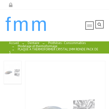
fmm
Accueil
→
Dentaire
→
Prothèses - Consommables
→
Modelage et thermoformage
→
PLAQUE A THERMOFORMER CRYSTAL 1MM RONDE PACK DE
5
PERLES DE
RETENTION
DIAM. 0,6
MM
FLACON 15