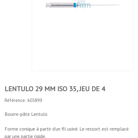
MM ISO 35,
MM ISO 40,
MM ISO 30,
MM ISO 40,
JEU DE 4
JEU DE 4
JEU DE 4
JEU DE 4
No features to compare
LENTULO 29 MM ISO 35, JEU DE 4
Référence: 603899
Bourre-pâte Lentulo
Forme conique à partir d’un fil usiné. Le ressort est remplacé
par une partie rigide.