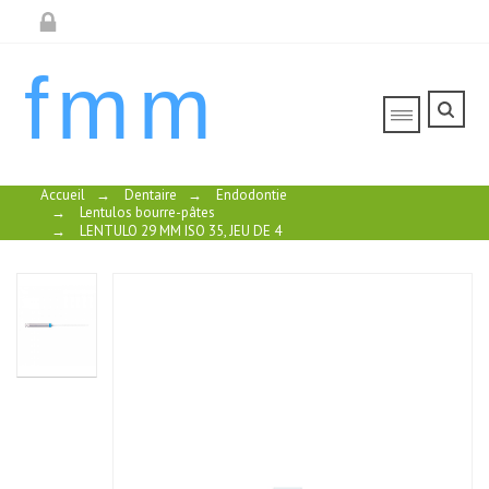
fmm
Accueil
→
Dentaire
→
Endodontie
→
Lentulos bourre-pâtes
→
LENTULO 29 MM ISO 35, JEU DE 4
LENTULO 29
LENTULO 25
LENTULO 29
LENTULO 29