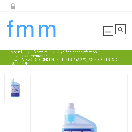
fmm
Accueil
→
Dentaire
→
Hygiène et désinfection
→
Instrumentation
→
ALKACIDE CONCENTRE 1 LITRE* (A 2 %, POUR 50 LITRES DE
SOLUTION)