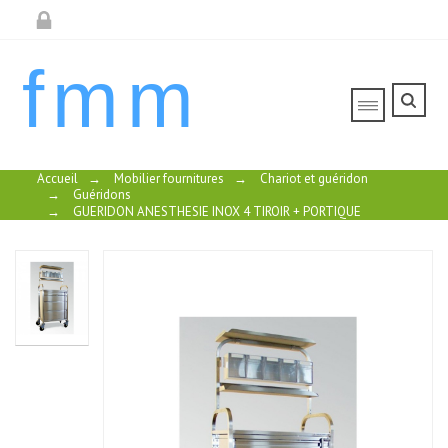
fmm
Accueil
→
Mobilier fournitures
→
Chariot et guéridon
→
Guéridons
→
GUERIDON ANESTHESIE INOX 4 TIROIR + PORTIQUE