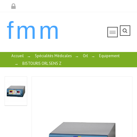
fmm
Accueil
→
Spécialités Médicales
→
Orl
→
Equipement
→
BISTOURIS ORL SENS Z