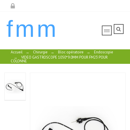
fmm
Accueil
→
Chirurgie
→
Bloc opératoire
→
Endoscopie
→
VIDEO GASTROSCOPE 1050*9.0MM POUR FM23 POUR
COLONNE