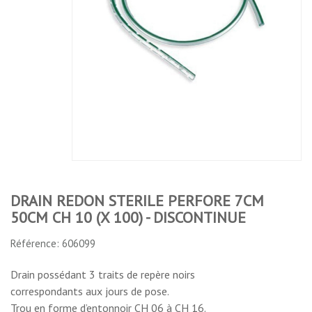
DRAIN REDON
DRAIN REDON
DRAIN REDON
STERILE PERFORE
STERILE PERFORE
STERILE PERFORE
7CM 50CM CH 10 (X
7CM 50CM CH 6 (X
7CM 50CM CH 8 (X
100) -
100) -
100) -
DISCONTINUE
DISCONTINUE
DISCONTINUE
No features to compare
DRAIN REDON STERILE PERFORE 7CM
50CM CH 10 (X 100) - DISCONTINUE
Référence: 606099
Drain possédant 3 traits de repère noirs
correspondants aux jours de pose.
Trou en forme d’entonnoir CH 06 à CH 16.