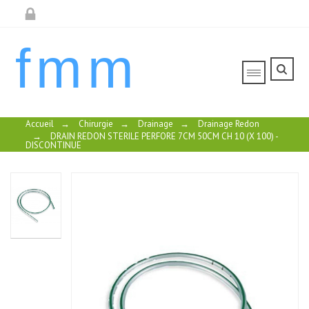
fmm
Accueil
→
Chirurgie
→
Drainage
→
Drainage Redon
→
DRAIN REDON STERILE PERFORE 7CM 50CM CH 10 (X 100) -
DISCONTINUE