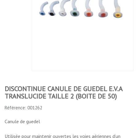
CANULE DE
AVEC
CANULE DE
GUEDEL E.V.A
BOUCLE
GUEDEL E.V.A
TRANSLUCIDE
DANS UN
TRANSLUCIDE
TAILLE 0
ETUI
TAILLE 2
(BOITE DE 50)
(BOITE DE 50)
No features to compare
DISCONTINUE CANULE DE GUEDEL E.V.A
TRANSLUCIDE TAILLE 2 (BOITE DE 50)
Référence: 001262
Canule de guedel
Utilisée pour maintenir ouvertes les voies aériennes d’un