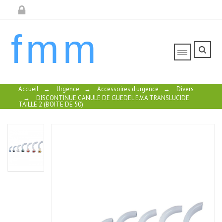
fmm
Accueil
→
Urgence
→
Accessoires d'urgence
→
Divers
→
DISCONTINUE CANULE DE GUEDEL E.V.A TRANSLUCIDE
TAILLE 2 (BOITE DE 50)
OUVRE BOUCHE
PLASTIQUE
A/INSUFFLATEUR
AIMANT
DANS MANCHE
DISCONTINUE
OCULAIRE
DISCONTINUE