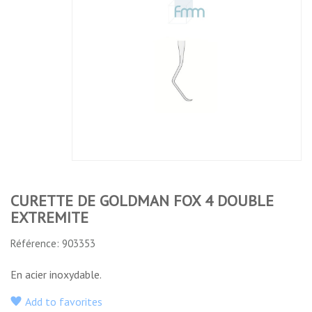
GOLDMAN
OSSEUSE
OSSEUSE
OSSEUSE
FOX 4
ALVEOLAIRE
ALVEOLAIRE
ALVEOLAIRE
DOUBLE
D'HEMINGWAY
D'HEMINGWAY
D'HEMINGWAY
EXTREMITE
NÂ°3
NÂ°2
NÂ°1
No features to compare
CURETTE DE GOLDMAN FOX 4 DOUBLE
EXTREMITE
Référence: 903353
En acier inoxydable.
Add to favorites