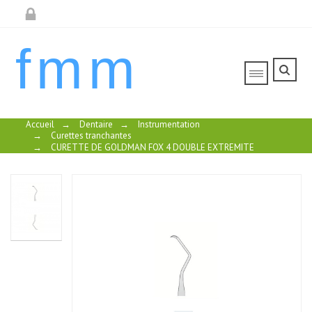
fmm
Accueil
→
Dentaire
→
Instrumentation
→
Curettes tranchantes
→
CURETTE DE GOLDMAN FOX 4 DOUBLE EXTREMITE
CURETTE DE
CURETTE
CURETTE
CURETTE