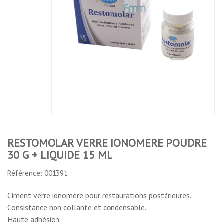
VERRE
FREEGENOL
LC LIQUIDE 5,2
(FOND DE
IONOMERE
CIMENT
ML (5G)*
CAVITES)*
POUDRE 30 G
PROVISOIRE
+ LIQUIDE 15
SANS
ML
EUGENOL
BASE 55 GRS +
CAT. 50 GRS
No features to compare
RESTOMOLAR VERRE IONOMERE POUDRE
30 G + LIQUIDE 15 ML
Référence: 001391
Ciment verre ionomère pour restaurations postérieures.
Consistance non collante et condensable.
Haute adhésion.