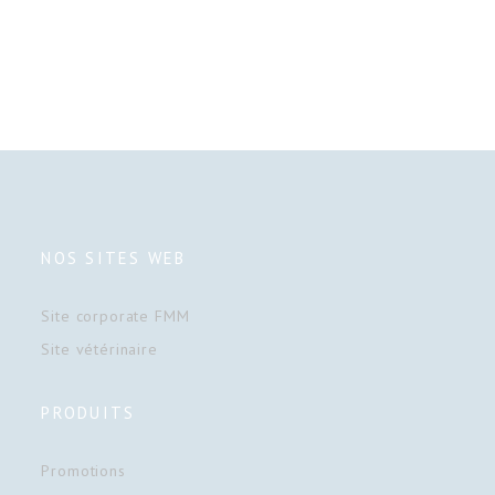
NOS SITES WEB
Site corporate FMM
Site vétérinaire
PRODUITS
Promotions