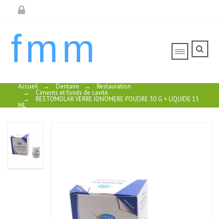
fmm
Accueil
→
Dentaire
→
Restauration
→
Ciments et fonds de cavité
→
RESTOMOLAR VERRE IONOMERE POUDRE 30 G + LIQUIDE 15
ML
DYCAL
IVOIRE
TUBES 13G
BASE + 11G
RESTOMOLAR
GC
GC FUJI COAT
CATALYSEUR