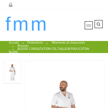
fmm
Accueil
→
Protections
→
Vêtements et chaussures
→
Blouses
→
BLOUSE CONSULTATION COL TAILLEUR POLY/COTON
BLANC
BLOUSE HOMME
BLOU
COTON/POLYESTER
HOMM
COL REVERS
100%
MANCHE LONGUE
COTO
COL
BLOUSE