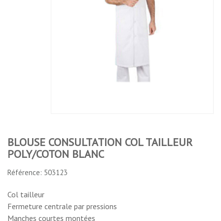
REVER
CONSULTATION
BLOUSE FEMME
MANC
COL TAILLEUR
COTON/POLYESTER
LONG
POLY/COTON
COL REVERS
BLANC
MANCHE LONGUE
No features to compare
BLOUSE CONSULTATION COL TAILLEUR
POLY/COTON BLANC
Référence: 503123
Col tailleur
Fermeture centrale par pressions
Manches courtes montées