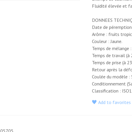
Fluidité élevée et f
tropical. Spécialement
élaboré pour les pays chauds
DONNEES TECHNI
et humides.
Date de péremption 
Avec changement de teintes
Arôme : fruits tropi
durant les phases de travail.
Couleur : Jaune.
Grâce à l’excellente stabilité
Temps de mélange :
dimensionnelle, le modèle
Temps de travail (à 
peut être coulé même après
Temps de prise (à 23
5 jours (si il est conservé
Retour après la déf
proprement dans un récipient
Coulée du modèle : 
fermé hermétiquement).
Conditionnement (Sa
ALGINPLUS TROPICAL
Classification : IS
dépasse les standards
demandés par les normes
Add to favorites
ISO 1563.
CARACTERISTIQUES
Formule hypoallergenique
605705