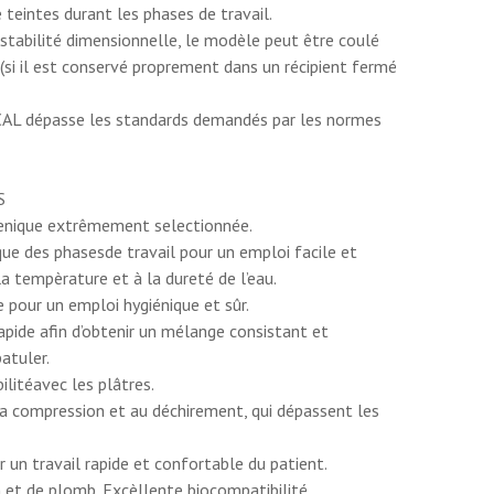
LE
SPATULE
teintes durant les phases de travail.
BOL A
A
 stabilité dimensionnelle, le modèle peut être coulé
ALGINATE
TE
ALGINATE
si il est conservé proprement dans un récipient fermé
LE
COUDEE
BLANCHE
 dépasse les standards demandés par les normes
S
enique extrêmement selectionnée.
ue des phasesde travail pour un emploi facile et
la tempèrature et à la dureté de l’eau.
 pour un emploi hygiénique et sûr.
apide afin d’obtenir un mélange consistant et
patuler.
litéavec les plâtres.
la compression et au déchirement, qui dépassent les
En
 un travail rapide et confortable du patient.
polyéthylène.
t de plomb. Excèllente biocompatibilité.