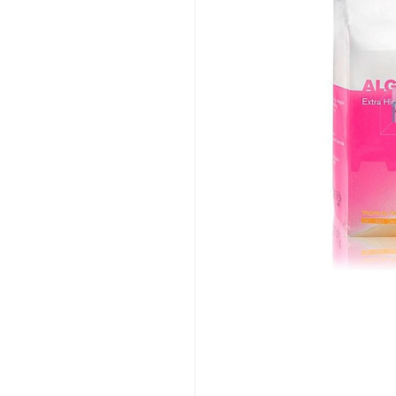
PRIC
RATI
DESC