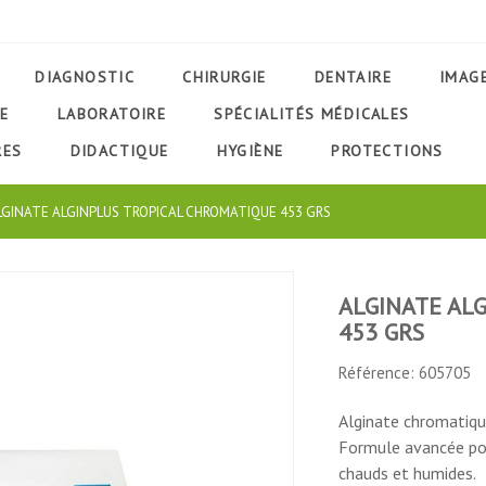
DIAGNOSTIC
CHIRURGIE
DENTAIRE
IMAG
E
LABORATOIRE
SPÉCIALITÉS MÉDICALES
RES
DIDACTIQUE
HYGIÈNE
PROTECTIONS
LGINATE ALGINPLUS TROPICAL CHROMATIQUE 453 GRS
ALGINATE AL
453 GRS
UCT
Référence: 605705
Alginate chromatiqu
Formule avancée pou
chauds et humides.