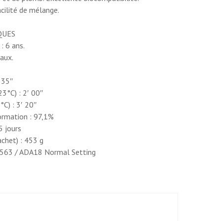
acilité de mélange.
QUES
: 6 ans.
caux.
 35″
23°C) : 2′ 00″
°C) : 3′ 20″
ormation : 97,1%
5 jours
chet) : 453 g
O1563 / ADA18 Normal Setting