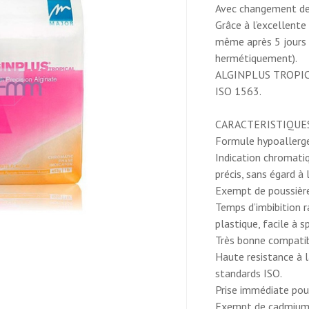
SPATU
Avec changement de 
A
Grâce à l’excellente
ALGINA
même après 5 jours (
FLEXIB
hermétiquement).
ALGINPLUS TROPICAL
ISO 1563.
ALGINATE ALGINPLUS
CARACTERISTIQUE
TROPICAL CHROMATIQUE
Formule hypoallerg
453 GRS
Indication chromatiq
précis, sans égard à 
Exempt de poussière
E
Temps d’imbibition r
plastique, facile à s
NG
Très bonne compatibi
Haute resistance à 
RIPTION
standards ISO.
Alginate chromatique pour
Prise immédiate pour
empreintes de précision.
Exempt de cadmium e
Formule avancée pour climat