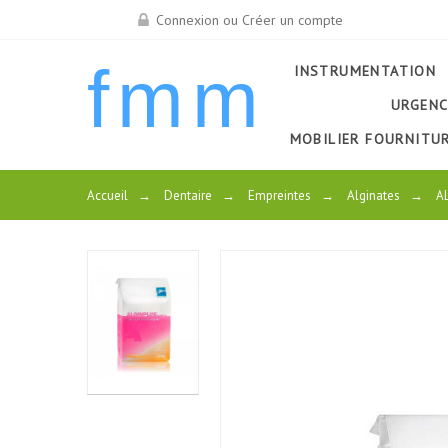
Connexion ou Créer un compte
fmm
INSTRUMENTATION
URGENC
MOBILIER FOURNITU
Accueil
→
Dentaire
→
Empreintes
→
Alginates
→
A
PROD