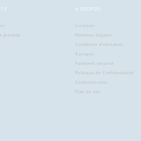
travail rapide et confortable
ITS
A PROPOS
du patient.
Exempt de cadmium et de
ons
Livraison
plomb. Excèllente
biocompatibilité.
 produits
Mentions légales
Fluidité élevée et facilité de
Conditions d'utilisation
mélange.
À propos
Paiement sécurisé
DONNEES TECHNIQUES
Date de péremption : 6 ans.
Politique de Confidentialité
Arôme : fruits tropicaux.
Contactez-nous
Couleur : Jaune.
Plan du site
Temps de mélange : 35″
Temps de travail (à 23°C) : 2′
00″
Temps de prise (à 23°C) : 3′
20″
Retour après la déformation :
97,1%