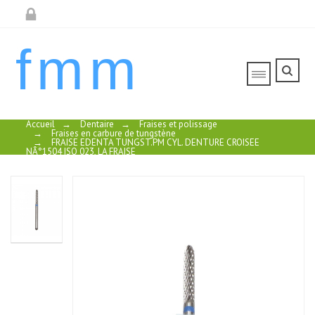
fmm
Accueil
→
Dentaire
→
Fraises et polissage
→
Fraises en carbure de tungstène
→
FRAISE EDENTA TUNGST.PM CYL. DENTURE CROISEE
NÂ°1504 ISO 023, LA FRAISE
FRAISE
FRAISES FG
FRAISE
FRAISE