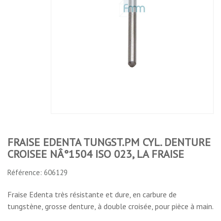
EDENTA
CARBURE DE
EDENTA
EDENTA
TUNGST.PM
TUNGSTENE
TUNGSTENE
TUNGST.PM
CYL. DENTURE
CYL. ROND
PM BOULE
BOULE
CROISEE
ISO 016 LES 5
DENTURE
DENTURE
NÂ°1504 ISO
FRAISES
CROISEE 7110
CROISEE
023, LA FRAISE
ISO 016 LA
NÂ°1505 ISO
FRAISE
023,LA FRAISE
No features to compare
FRAISE EDENTA TUNGST.PM CYL. DENTURE
CROISEE NÂ°1504 ISO 023, LA FRAISE
Référence: 606129
Fraise Edenta très résistante et dure, en carbure de
tungstène, grosse denture, à double croisée, pour pièce à main.